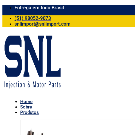
Entrega em todo Brasil
(51) 98052-9073
snlimport@snlimport.com
Home
Sobre
Produtos