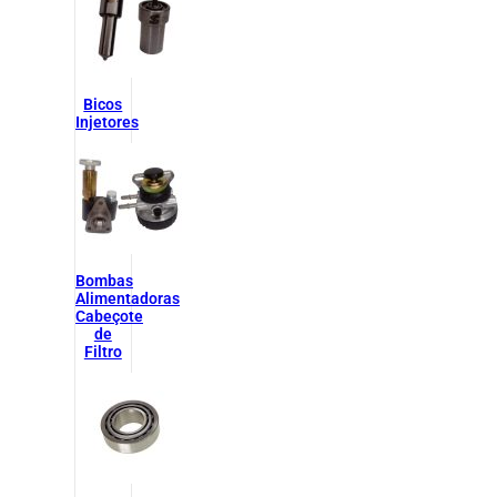
Bicos
Injetores
Bombas
Alimentadoras
Cabeçote
de
Filtro