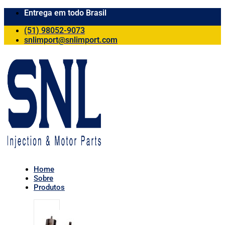
Entrega em todo Brasil
(51) 98052-9073
snlimport@snlimport.com
Home
Sobre
Produtos