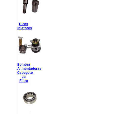
Bicos
Injetores
Bombas
Alimentadoras
Cabeçote
de
Filtro