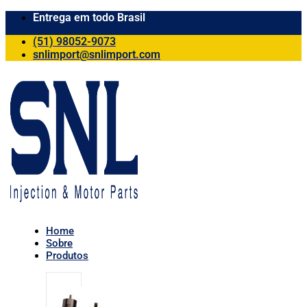
Entrega em todo Brasil
(51) 98052-9073
snlimport@snlimport.com
Home
Sobre
Produtos