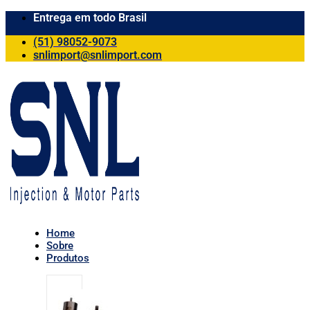
Entrega em todo Brasil
(51) 98052-9073
snlimport@snlimport.com
Home
Sobre
Produtos