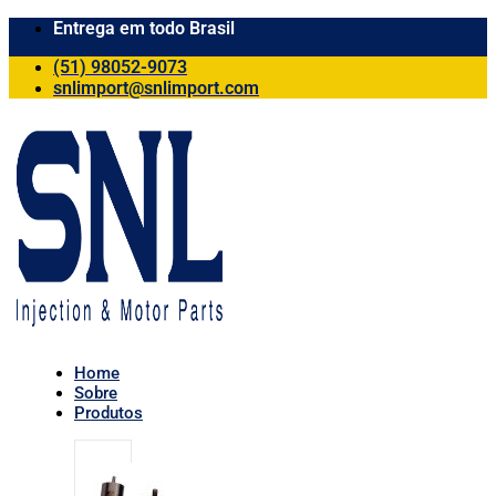
Entrega em todo Brasil
(51) 98052-9073
snlimport@snlimport.com
Home
Sobre
Produtos