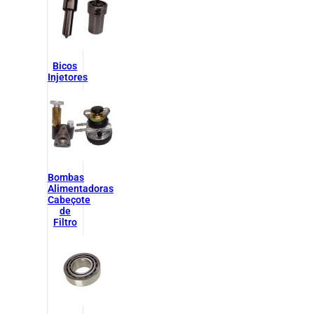
Bicos
Injetores
Bombas
Alimentadoras
Cabeçote
de
Filtro