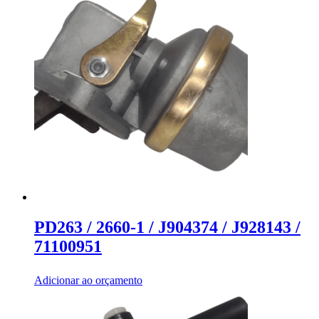
PD263 / 2660-1 / J904374 / J928143 /
71100951
Adicionar ao orçamento