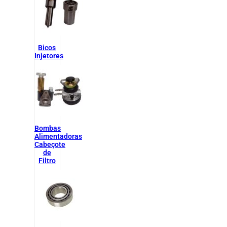
Bicos
Injetores
Bombas
Alimentadoras
Cabeçote
de
Filtro