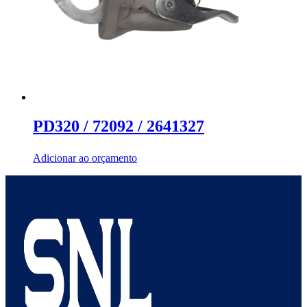
PD320 / 72092 / 2641327
Adicionar ao orçamento