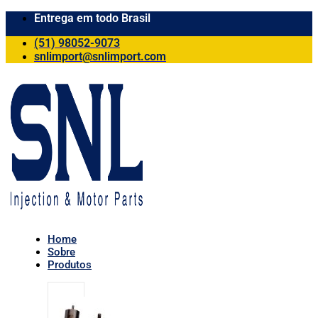
Entrega em todo Brasil
(51) 98052-9073
snlimport@snlimport.com
Home
Sobre
Produtos