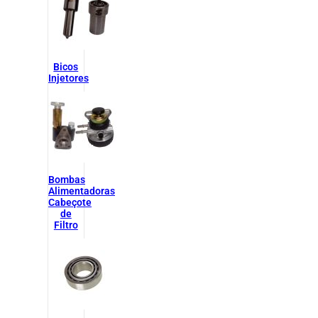
Bicos
Injetores
Bombas
Alimentadoras
Cabeçote
de
Filtro