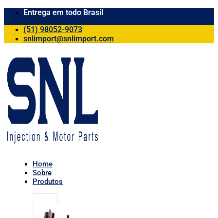
Entrega em todo Brasil
(51) 98052-9073
snlimport@snlimport.com
Home
Sobre
Produtos