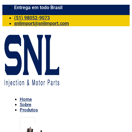
Entrega em todo Brasil
(51) 98052-9073
snlimport@snlimport.com
Home
Sobre
Produtos