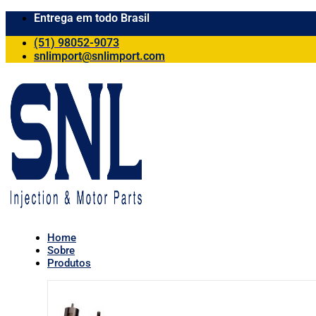
Entrega em todo Brasil
(51) 98052-9073
snlimport@snlimport.com
Home
Sobre
Produtos