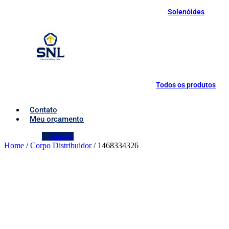
Solenóides
Todos os produtos
Contato
Meu orçamento
Instagram
Home
/
Corpo Distribuidor
/ 1468334326