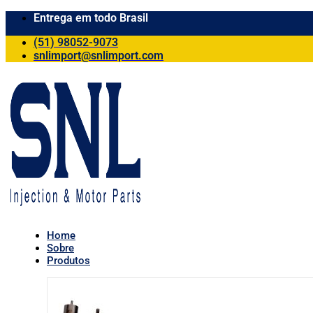
Entrega em todo Brasil
(51) 98052-9073
snlimport@snlimport.com
Home
Sobre
Produtos