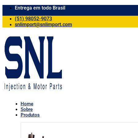
Entrega em todo Brasil
(51) 98052-9073
snlimport@snlimport.com
Home
Sobre
Produtos